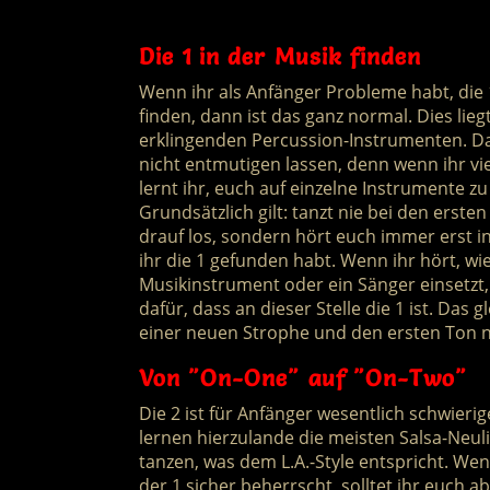
Die 1 in der Musik finden
Wenn ihr als Anfänger Probleme habt, die 1
finden, dann ist das ganz normal. Dies liegt
erklingenden Percussion-Instrumenten. Da
nicht entmutigen lassen, denn wenn ihr vie
lernt ihr, euch auf einzelne Instrumente z
Grundsätzlich gilt: tanzt nie bei den erste
drauf los, sondern hört euch immer erst in
ihr die 1 gefunden habt. Wenn ihr hört, wi
Musikinstrument oder ein Sänger einsetzt, 
dafür, dass an dieser Stelle die 1 ist. Das g
einer neuen Strophe und den ersten Ton n
Von "On-One" auf "On-Two"
Die 2 ist für Anfänger wesentlich schwierig
lernen hierzulande die meisten Salsa-Neul
tanzen, was dem L.A.-Style entspricht. Wen
der 1 sicher beherrscht, solltet ihr euch 