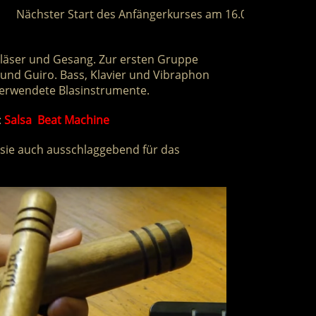
 Start des Anfängerkurses am 16.01.2022 um 16:45 Uhr!
[m
Bläser und Gesang. Zur ersten Gruppe
und Guiro. Bass, Klavier und Vibraphon
verwendete Blasinstrumente.
:
Salsa Beat Machine
 sie auch ausschlaggebend für das