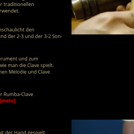
 traditionellen
erwendet.
nschaulicht den
d der 2-3 und der 3-2 Son-
s
strument und zum
ie man die Clave spielt.
en Melodie und Clave
er Rumba-Clave
[mehr]
t der Hand gespielt