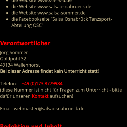
die Website www.s-a-l-s-a.de
die Website www.salsaosnabrueck.de
die Website www.salsa-sommer.de
die Facebookseite "Salsa Osnabrück Tanzsport-
Abteilung OSC"
Verantwortlicher
Jörg Sommer
Goldpohl 32
49134 Wallenhorst
Bei dieser Adresse findet kein Unterricht statt!
Telefon:
+49 (0)173 8779984
(diese Nummer ist nicht für Fragen zum Unterricht - bitte
dafür unseren
Kontakt
aufsuchen!
Email:
tsambew
slas@re
rbansoa
ed.kceu
Redaktion und Inhalt